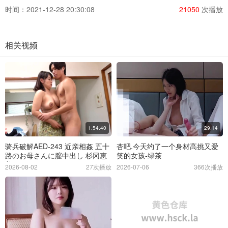
时间：2021-12-28 20:30:08
21050
次播放
相关视频
1:54:40
29:14
骑兵破解AED-243 近亲相姦 五十
杏吧.今天约了一个身材高挑又爱
路のお母さんに膣中出し 杉冈恵
笑的女孩-绿茶
美子
2026-08-02
27次播放
2026-07-06
366次播放